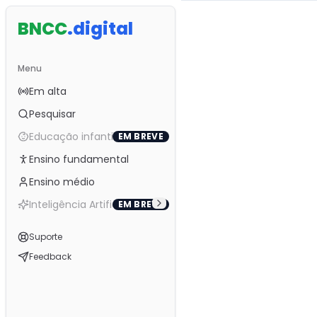
BNCC
.
digital
Menu
Em alta
Pesquisar
Educação infantil
EM BREVE
Ensino fundamental
Ensino médio
Inteligência Artificial
EM BREVE
Alternar tema
Suporte
Feedback