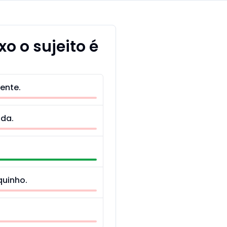
o o sujeito é
ente.
ida.
quinho.