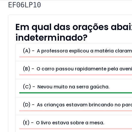
EF06LP10
Em qual das orações abaix
indeterminado?
(
A
) -
A professora explicou a matéria claram
(
B
) -
O carro passou rapidamente pela aven
(
C
) -
Nevou muito na serra gaúcha.
(
D
) -
As crianças estavam brincando no par
(
E
) -
O livro estava sobre a mesa.