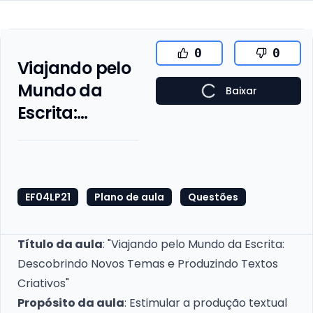
0
0
Viajando pelo
Mundo da
Baixar
Escrita:
Descobrindo
Novos Temas
e Produzindo
EF04LP21
Plano de aula
Questões
Textos
Criativos
Título da aula
: "Viajando pelo Mundo da Escrita:
Descobrindo Novos Temas e Produzindo Textos
Criativos"
Propósito da aula
: Estimular a produção textual