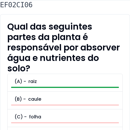
EF02CI06
Qual das seguintes
partes da planta é
responsável por absorver
água e nutrientes do
solo?
(
A
) -
raiz
(
B
) -
caule
(
C
) -
folha